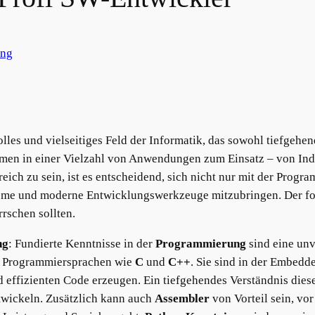
ung
es und vielseitiges Feld der Informatik, das sowohl tiefgehen
mmen in einer Vielzahl von Anwendungen zum Einsatz – von Ind
eich zu sein, ist es entscheidend, sich nicht nur mit der Prog
teme und moderne Entwicklungswerkzeuge mitzubringen. Der fol
rschen sollten.
ng
: Fundierte Kenntnisse in der
Programmierung
sind eine un
er Programmiersprachen wie
C
und
C++
. Sie sind in der Embedd
 effizienten Code erzeugen. Ein tiefgehendes Verständnis dies
wickeln. Zusätzlich kann auch
Assembler
von Vorteil sein, vo