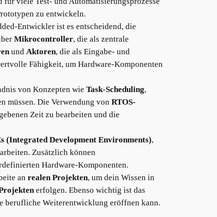
 für viele Test- und Automatisierungsprozesse
Prototypen zu entwickeln.
ded-Entwickler ist es entscheidend, die
über
Mikrocontroller
, die als zentrale
ren
und
Aktoren
, die als Eingabe- und
 wertvolle Fähigkeit, um Hardware-Komponenten
ändnis von Konzepten wie
Task-Scheduling
,
iten müssen. Die Verwendung von
RTOS-
ebenen Zeit zu bearbeiten und die
s (Integrated Development Environments)
,
u arbeiten. Zusätzlich können
zerdefinierten Hardware-Komponenten.
rbeite an
realen Projekten
, um dein Wissen in
Projekten
erfolgen. Ebenso wichtig ist das
ie berufliche Weiterentwicklung eröffnen kann.