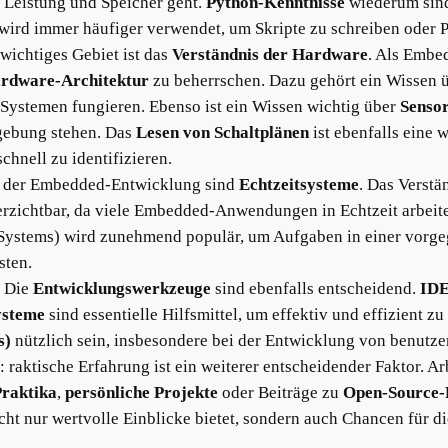
 Leistung und Speicher geht.
Python-Kenntnisse
wiederum sind
wird immer häufiger verwendet, um Skripte zu schreiben oder 
 wichtiges Gebiet ist das
Verständnis der Hardware
. Als Embed
rdware-Architektur
zu beherrschen. Dazu gehört ein Wissen 
Systemen fungieren. Ebenso ist ein Wissen wichtig über
Senso
gebung stehen. Das
Lesen von Schaltplänen
ist ebenfalls eine
chnell zu identifizieren.
in der Embedded-Entwicklung sind
Echtzeitsysteme
. Das Verst
erzichtbar, da viele Embedded-Anwendungen in Echtzeit arbe
Systems) wird zunehmend populär, um Aufgaben in einer vorgeg
sten.
: Die
Entwicklungswerkzeuge
sind ebenfalls entscheidend.
IDE
ysteme
sind essentielle Hilfsmittel, um effektiv und effizient z
s)
nützlich sein, insbesondere bei der Entwicklung von benut
: raktische Erfahrung ist ein weiterer entscheidender Faktor. A
Praktika
,
persönliche Projekte
oder Beiträge zu
Open-Source-
cht nur wertvolle Einblicke bietet, sondern auch Chancen für d