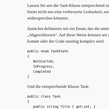
Lassen Sie uns die
-Klasse entsprechend u
Task
bietet nicht nur eine verbesserte Lesbarkeit, so
widersprechen könnten.
Zunächst definieren wir ein Enum, das die unte
„Abgeschlossen“. Auf diese Weise können wir d
kommt oder der Code unnötig komplex wird.
public enum TaskState 

{

   NotStarted,

   InProgress,

   Completed

}
Und die entsprechende Klasse Task:
public class Task

{

   public string Title { get;set; }
