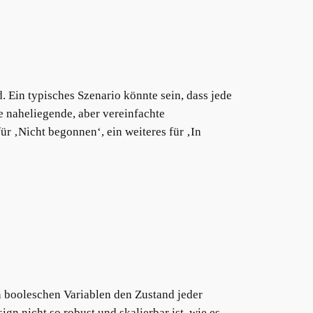
. Ein typisches Szenario könnte sein, dass jede
 naheliegende, aber vereinfachte
ür ‚Nicht begonnen‘, ein weiteres für ‚In
en booleschen Variablen den Zustand jeder
n nicht so robust und skalierbar ist, wie es