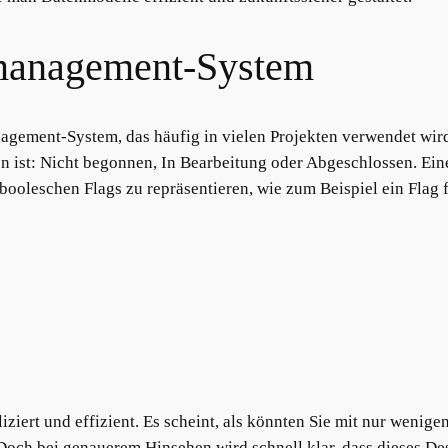
-management-System
nagement-System, das häufig in vielen Projekten verwendet wird
 ist: Nicht begonnen, In Bearbeitung oder Abgeschlossen. Eine
ooleschen Flags zu repräsentieren, wie zum Beispiel ein Flag f
iziert und effizient. Es scheint, als könnten Sie mit nur wenig
och bei genauerem Hinsehen wird schnell klar, dass dieses Desig