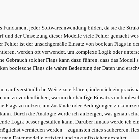
as Fundament jeder Softwareanwendung bilden, da sie die Struk
rf und der Umsetzung dieser Modelle viele Fehler gemacht we
r Fehler ist der unsachgemäße Einsatz von boolean Flags in de
entieren, werden oft verwendet, um komplexe Logik oder unters
e Gebrauch solcher Flags kann dazu führen, dass das Modell s
rdecken boolesche Flags die wahre Bedeutung der Daten und ersc
ma auf verständliche Weise zu erklären, indem ich ein praxisn
, um zu verdeutlichen, warum der häufige Einsatz von boolesc
che Flags zu nutzen, um Zustände oder Bedingungen zu kennzei
 kann. Durch die Analogie werde ich aufzeigen, was genau sch
ende Logik besser gestalten kann. Darüber hinaus werde ich ein
möglichst vermieden werden – zugunsten eines saubereren, flexib
ie man Datenmodelle effizient und zukunftssicher gestaltet.