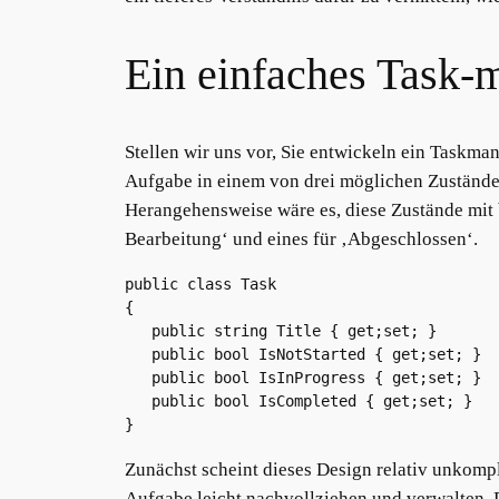
Ein einfaches Task
Stellen wir uns vor, Sie entwickeln ein Taskma
Aufgabe in einem von drei möglichen Zuständen
Herangehensweise wäre es, diese Zustände mit b
Bearbeitung‘ und eines für ‚Abgeschlossen‘.
public class Task

{

   public string Title { get;set; }

   public bool IsNotStarted { get;set; }

   public bool IsInProgress { get;set; }

   public bool IsCompleted { get;set; }

}
Zunächst scheint dieses Design relativ unkompl
Aufgabe leicht nachvollziehen und verwalten. D