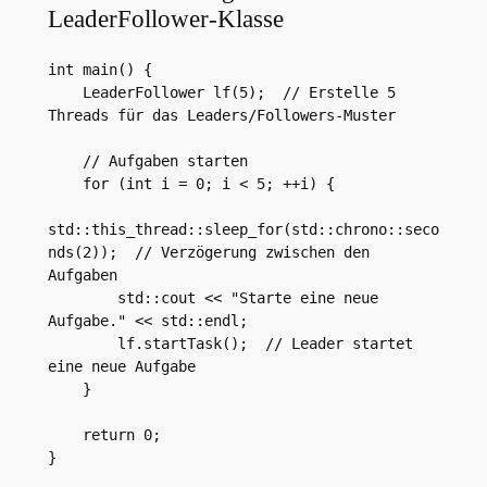
LeaderFollower-Klasse
int main() {

    LeaderFollower lf(5);  // Erstelle 5 
Threads für das Leaders/Followers-Muster

    // Aufgaben starten

    for (int i = 0; i < 5; ++i) {

std::this_thread::sleep_for(std::chrono::seco
nds(2));  // Verzögerung zwischen den 
Aufgaben

        std::cout << "Starte eine neue 
Aufgabe." << std::endl;

        lf.startTask();  // Leader startet 
eine neue Aufgabe

    }

    return 0;
