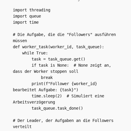
import threading

import queue

import time

# Die Aufgabe, die die "Followers" ausführen 
müssen

def worker_task(worker_id, task_queue):

    while True:

        task = task_queue.get()

        if task is None:  # None zeigt an, 
dass der Worker stoppen soll

            break

        print(f"Follower {worker_id} 
bearbeitet Aufgabe: {task}")

        time.sleep(2)  # Simuliert eine 
Arbeitsverzögerung

        task_queue.task_done()

# Der Leader, der Aufgaben an die Followers 
verteilt
