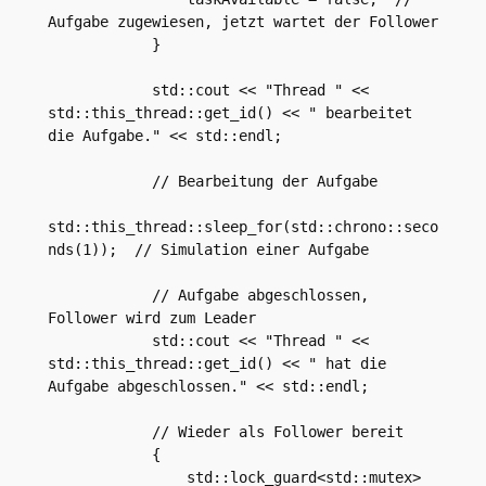
Aufgabe zugewiesen, jetzt wartet der Follower

            }

            std::cout << "Thread " << 
std::this_thread::get_id() << " bearbeitet 
die Aufgabe." << std::endl;

            // Bearbeitung der Aufgabe

std::this_thread::sleep_for(std::chrono::seco
nds(1));  // Simulation einer Aufgabe

            // Aufgabe abgeschlossen, 
Follower wird zum Leader

            std::cout << "Thread " << 
std::this_thread::get_id() << " hat die 
Aufgabe abgeschlossen." << std::endl;

            // Wieder als Follower bereit

            {

                std::lock_guard<std::mutex> 