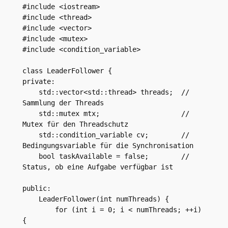
#include <iostream>

#include <thread>

#include <vector>

#include <mutex>

#include <condition_variable>

class LeaderFollower {

private:

    std::vector<std::thread> threads;  // 
Sammlung der Threads

    std::mutex mtx;                    // 
Mutex für den Threadschutz

    std::condition_variable cv;        // 
Bedingungsvariable für die Synchronisation

    bool taskAvailable = false;        // 
Status, ob eine Aufgabe verfügbar ist

public:

    LeaderFollower(int numThreads) {

        for (int i = 0; i < numThreads; ++i) 
{
