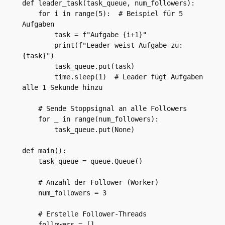
def leader_task(task_queue, num_followers):

    for i in range(5):  # Beispiel für 5 
Aufgaben

        task = f"Aufgabe {i+1}"

        print(f"Leader weist Aufgabe zu: 
{task}")

        task_queue.put(task)

        time.sleep(1)  # Leader fügt Aufgaben 
alle 1 Sekunde hinzu

    # Sende Stoppsignal an alle Followers

    for _ in range(num_followers):

        task_queue.put(None)

def main():

    task_queue = queue.Queue()

    # Anzahl der Follower (Worker)

    num_followers = 3

    # Erstelle Follower-Threads

    followers = []
