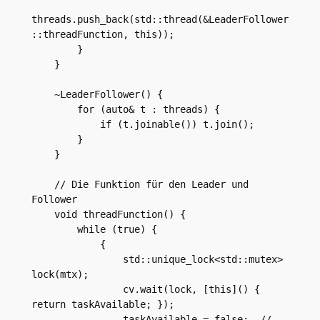
threads.push_back(std::thread(&LeaderFollower
::threadFunction, this));

        }

    }

    ~LeaderFollower() {

        for (auto& t : threads) {

            if (t.joinable()) t.join();

        }

    }

    // Die Funktion für den Leader und 
Follower

    void threadFunction() {

        while (true) {

            {

                std::unique_lock<std::mutex> 
lock(mtx);

                cv.wait(lock, [this]() { 
return taskAvailable; });

                taskAvailable = false;  // 