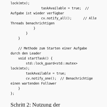
lock(mtx);

                taskAvailable = true;  // 
Aufgabe ist wieder verfügbar

                cv.notify_all();      // Alle 
Threads benachrichtigen

            }

        }

    }

    // Methode zum Starten einer Aufgabe 
durch den Leader

    void startTask() {

        std::lock_guard<std::mutex> 
lock(mtx);

        taskAvailable = true;

        cv.notify_one();  // Benachrichtige 
einen wartenden Follower

    }

Schritt 2: Nutzung der