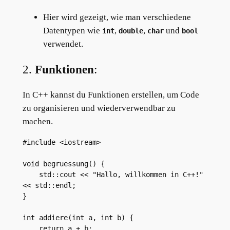
Hier wird gezeigt, wie man verschiedene
Datentypen wie
,
,
und
int
double
char
bool
verwendet.
2.
Funktionen
:
In C++ kannst du Funktionen erstellen, um Code
zu organisieren und wiederverwendbar zu
machen.
#include <iostream>

void begruessung() {

    std::cout << "Hallo, willkommen in C++!" 
<< std::endl;

}

int addiere(int a, int b) {

    return a + b;
