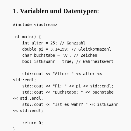
1.
Variablen und Datentypen
:
#include <iostream>

int main() {

    int alter = 25; // Ganzzahl

    double pi = 3.14159; // Gleitkommazahl

    char buchstabe = 'A'; // Zeichen

    bool istEsWahr = true; // Wahrheitswert

    std::cout << "Alter: " << alter << 
std::endl;

    std::cout << "Pi: " << pi << std::endl;

    std::cout << "Buchstabe: " << buchstabe 
<< std::endl;

    std::cout << "Ist es wahr? " << istEsWahr 
<< std::endl;

    return 0;
