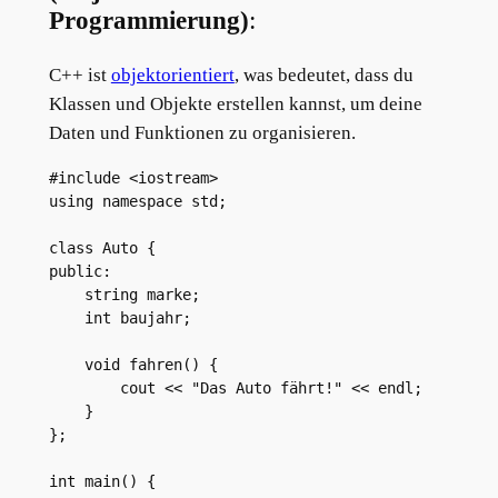
Programmierung)
:
C++ ist
objektorientiert
, was bedeutet, dass du
Klassen und Objekte erstellen kannst, um deine
Daten und Funktionen zu organisieren.
#include <iostream>

using namespace std;

class Auto {

public:

    string marke;

    int baujahr;

    void fahren() {

        cout << "Das Auto fährt!" << endl;

    }

};

int main() {
