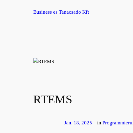
Zum
Business es Tanacsado Kft
Inhalt
springen
RTEMS
Jan. 18, 2025
—
in
Programmieru