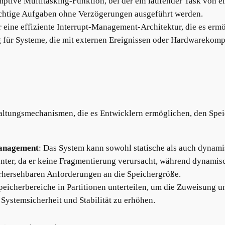
mptive Multitasking-Funktion, bei der ein laufender Task von e
ichtige Aufgaben ohne Verzögerungen ausgeführt werden.
eine effiziente Interrupt-Management-Architektur, die es ermögl
ig für Systeme, die mit externen Ereignissen oder Hardwareko
tungsmechanismen, die es Entwicklern ermöglichen, den Speich
Management
: Das System kann sowohl statische als auch dynam
ienter, da er keine Fragmentierung verursacht, während dynamisc
hersehbaren Anforderungen an die Speichergröße.
eicherbereiche in Partitionen unterteilen, um die Zuweisung u
Systemsicherheit und Stabilität zu erhöhen.