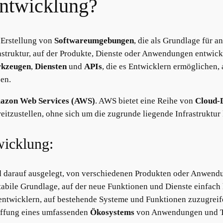
entwicklung?
e Erstellung von
Softwareumgebungen
, die als Grundlage für 
rastruktur, auf der Produkte, Dienste oder Anwendungen entwicke
kzeugen
,
Diensten
und
APIs
, die es Entwicklern ermöglichen,
en.
azon Web Services (AWS)
. AWS bietet eine Reihe von
Cloud-
eitzustellen, ohne sich um die zugrunde liegende Infrastrukt
wicklung:
d darauf ausgelegt, von verschiedenen Produkten oder Anwend
stabile Grundlage, auf der neue Funktionen und Dienste einfac
entwicklern, auf bestehende Systeme und Funktionen zuzugreif
affung eines umfassenden
Ökosystems
von Anwendungen und Too