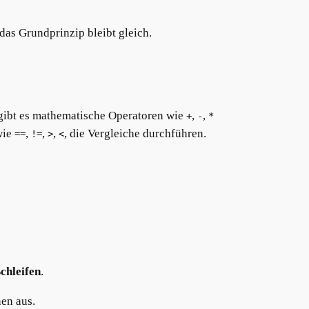
das Grundprinzip bleibt gleich.
gibt es mathematische Operatoren wie
,
,
+
-
*
wie
,
,
,
, die Vergleiche durchführen.
==
!=
>
<
chleifen
.
nen aus.