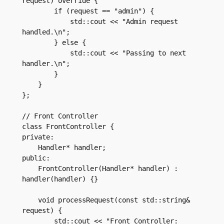
request) override {

        if (request == "admin") {

            std::cout << "Admin request 
handled.\n";

        } else {

            std::cout << "Passing to next 
handler.\n";

        }

    }

};

// Front Controller

class FrontController {

private:

    Handler* handler;

public:

    FrontController(Handler* handler) : 
handler(handler) {}

    void processRequest(const std::string& 
request) {

        std::cout << "Front Controller: 