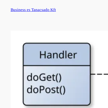
Zum
Business es Tanacsado Kft
Inhalt
springen