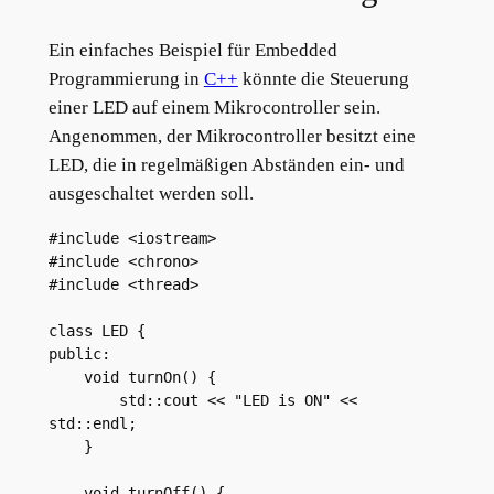
Ein einfaches Beispiel für Embedded
Programmierung in
C++
könnte die Steuerung
einer LED auf einem Mikrocontroller sein.
Angenommen, der Mikrocontroller besitzt eine
LED, die in regelmäßigen Abständen ein- und
ausgeschaltet werden soll.
#include <iostream>

#include <chrono>

#include <thread>

class LED {

public:

    void turnOn() {

        std::cout << "LED is ON" << 
std::endl;

    }

    void turnOff() {
