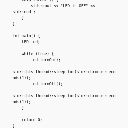
        std::cout << "LED is OFF" << 
std::endl;

    }

};

int main() {

    LED led;

    while (true) {

        led.turnOn();

std::this_thread::sleep_for(std::chrono::seco
nds(1));

        led.turnOff();

std::this_thread::sleep_for(std::chrono::seco
nds(1));

    }

    return 0;
