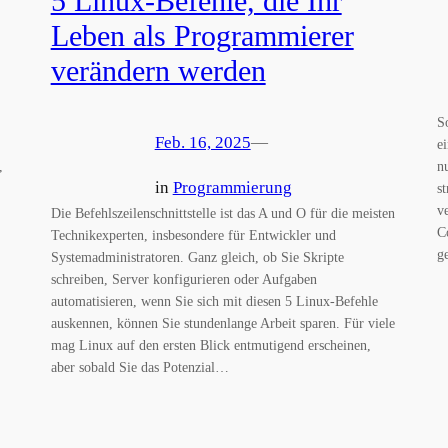
5 Linux-Befehle, die Ihr
Leben als Programmierer
verändern werden
S
Feb. 16, 2025
—
e
,
n
in
Programmierung
s
v
Die Befehlszeilenschnittstelle ist das A und O für die meisten
C
Technikexperten, insbesondere für Entwickler und
g
Systemadministratoren. Ganz gleich, ob Sie Skripte
schreiben, Server konfigurieren oder Aufgaben
automatisieren, wenn Sie sich mit diesen 5 Linux-Befehle
auskennen, können Sie stundenlange Arbeit sparen. Für viele
mag Linux auf den ersten Blick entmutigend erscheinen,
aber sobald Sie das Potenzial…