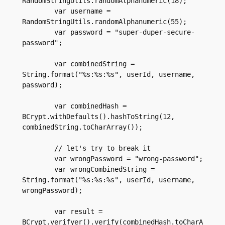
RandomStringUtils.randomAlphanumeric(18);
        var username = 
RandomStringUtils.randomAlphanumeric(55);
        var password = "super-duper-secure-
password";
        var combinedString = 
String.format("%s:%s:%s", userId, username, 
password);
        var combinedHash = 
BCrypt.withDefaults().hashToString(12, 
combinedString.toCharArray());
        // let's try to break it
        var wrongPassword = "wrong-password";
        var wrongCombinedString = 
String.format("%s:%s:%s", userId, username, 
wrongPassword);
        var result = 
BCrypt.verifyer().verify(combinedHash.toCharA