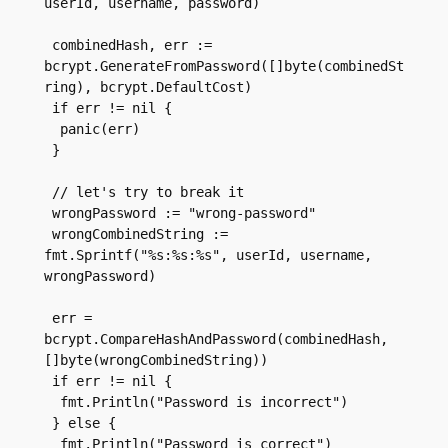
userId, username, password)
 combinedHash, err := 
bcrypt.GenerateFromPassword([]byte(combinedSt
ring), bcrypt.DefaultCost)
 if err != nil {
  panic(err)
 }
 // let's try to break it
 wrongPassword := "wrong-password"
 wrongCombinedString := 
fmt.Sprintf("%s:%s:%s", userId, username, 
wrongPassword)
 err = 
bcrypt.CompareHashAndPassword(combinedHash, 
[]byte(wrongCombinedString))
 if err != nil {
  fmt.Println("Password is incorrect")
 } else {
  fmt.Println("Password is correct")