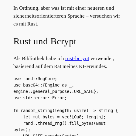
In Ordnung, aber was ist mit einer neueren und
sicherheitsorientierteren Sprache – versuchen wir
es mit Rust.
Rust und Bcrypt
Als Bibliothek habe ich
rust-bcrypt
verwendet,
basierend auf dem Rat meines KI-Freundes.
use rand::RngCore;
use base64::{Engine as _, 
engine::general_purpose::URL_SAFE};
use std::error::Error;
fn random_string(length: usize) -> String {
    let mut bytes = vec![0u8; length];
    rand::thread_rng().fill_bytes(&mut 
bytes);
    URL_SAFE.encode(&bytes)