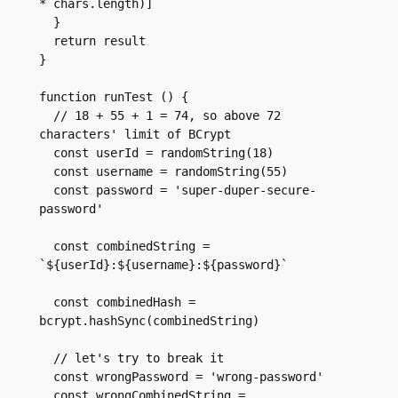
* chars.length)]
  }
  return result
}
function runTest () {
  // 18 + 55 + 1 = 74, so above 72 
characters' limit of BCrypt
  const userId = randomString(18)
  const username = randomString(55)
  const password = 'super-duper-secure-
password'
  const combinedString = 
`${userId}:${username}:${password}`
  const combinedHash = 
bcrypt.hashSync(combinedString)
  // let's try to break it
  const wrongPassword = 'wrong-password'
  const wrongCombinedString = 