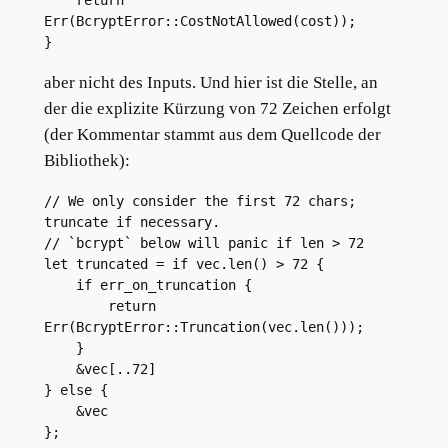
    return 
Err(BcryptError::CostNotAllowed(cost));
}
aber nicht des Inputs. Und hier ist die Stelle, an
der die explizite Kürzung von 72 Zeichen erfolgt
(der Kommentar stammt aus dem Quellcode der
Bibliothek):
// We only consider the first 72 chars; 
truncate if necessary.
// `bcrypt` below will panic if len > 72
let truncated = if vec.len() > 72 {
    if err_on_truncation {
        return 
Err(BcryptError::Truncation(vec.len()));
    }
    &vec[..72]
} else {
    &vec
};