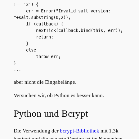
!== '2') {
     err = Error("Invalid salt version: 
"+salt.substring(0,2));
     if (callback) {
         nextTick(callback.bind(this, err));
         return;
     }
     else
         throw err;
}
...
aber nicht die Eingabelänge.
Versuchen wir, ob Python es besser kann.
Python und Bcrypt
Die Verwendung der
bcrypt-Bibliothek
mit 1.3k
beginnt und die neueste Version ist im November.