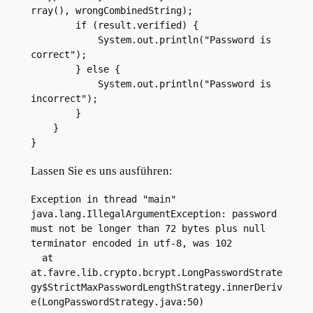
rray(), wrongCombinedString);
        if (result.verified) {
            System.out.println("Password is 
correct");
        } else {
            System.out.println("Password is 
incorrect");
        }
    }
}
Lassen Sie es uns ausführen:
Exception in thread "main" 
java.lang.IllegalArgumentException: password 
must not be longer than 72 bytes plus null 
terminator encoded in utf-8, was 102
  at 
at.favre.lib.crypto.bcrypt.LongPasswordStrate
gy$StrictMaxPasswordLengthStrategy.innerDeriv
e(LongPasswordStrategy.java:50)