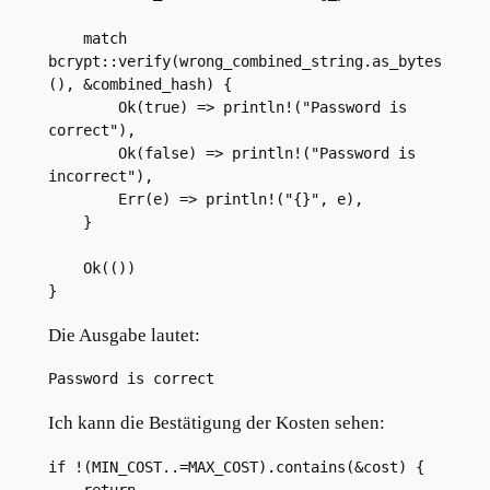
    match 
bcrypt::verify(wrong_combined_string.as_bytes
(), &combined_hash) {
        Ok(true) => println!("Password is 
correct"),
        Ok(false) => println!("Password is 
incorrect"),
        Err(e) => println!("{}", e),
    }
    Ok(())
}
Die Ausgabe lautet:
Password is correct
Ich kann die Bestätigung der Kosten sehen:
if !(MIN_COST..=MAX_COST).contains(&cost) {