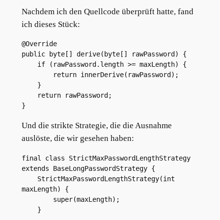
Nachdem ich den Quellcode überprüft hatte, fand
ich dieses Stück:
@Override
public byte[] derive(byte[] rawPassword) {
    if (rawPassword.length >= maxLength) {
        return innerDerive(rawPassword);
    }
    return rawPassword;
}
Und die strikte Strategie, die die Ausnahme
auslöste, die wir gesehen haben:
final class StrictMaxPasswordLengthStrategy 
extends BaseLongPasswordStrategy {
    StrictMaxPasswordLengthStrategy(int 
maxLength) {
        super(maxLength);
    }