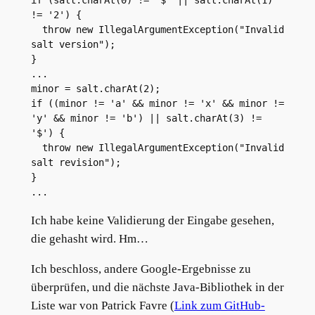
if (salt.charAt(0) != '$' || salt.charAt(1) 
!= '2') {

  throw new IllegalArgumentException("Invalid 
salt version");

}

...

minor = salt.charAt(2);

if ((minor != 'a' && minor != 'x' && minor != 
'y' && minor != 'b') || salt.charAt(3) != 
'$') {

  throw new IllegalArgumentException("Invalid 
salt revision");

}

...
Ich habe keine Validierung der Eingabe gesehen,
die gehasht wird. Hm…
Ich beschloss, andere Google-Ergebnisse zu
überprüfen, und die nächste Java-Bibliothek in der
Liste war von Patrick Favre (
Link zum GitHub-