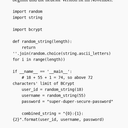
import random
import string
import bcrypt
def random_string(length):
    return 
''.join(random.choice(string.ascii_letters) 
for i in range(length))
if __name__ == '__main__':
    # 18 + 55 + 1 = 74, so above 72 
characters' limit of BCrypt
    user_id = random_string(18)
    username = random_string(55)
    password = "super-duper-secure-password"
    combined_string = "{0}:{1}:
{2}".format(user_id, username, password)