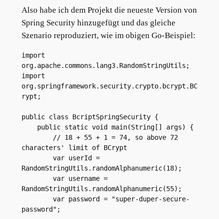
Also habe ich dem Projekt die neueste Version von
Spring Security hinzugefügt und das gleiche
Szenario reproduziert, wie im obigen Go-Beispiel:
import 
org.apache.commons.lang3.RandomStringUtils;
import 
org.springframework.security.crypto.bcrypt.BC
rypt;
public class BcriptSpringSecurity {
    public static void main(String[] args) {
        // 18 + 55 + 1 = 74, so above 72 
characters' limit of BCrypt
        var userId = 
RandomStringUtils.randomAlphanumeric(18);
        var username = 
RandomStringUtils.randomAlphanumeric(55);
        var password = "super-duper-secure-
password";