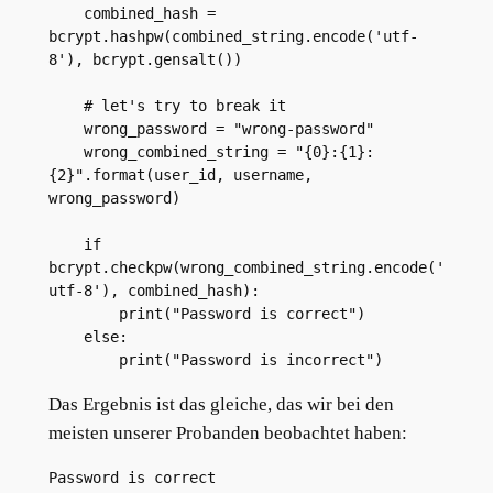
    combined_hash = 
bcrypt.hashpw(combined_string.encode('utf-
8'), bcrypt.gensalt())
    # let's try to break it
    wrong_password = "wrong-password"
    wrong_combined_string = "{0}:{1}:
{2}".format(user_id, username, 
wrong_password)
    if 
bcrypt.checkpw(wrong_combined_string.encode('
utf-8'), combined_hash):
        print("Password is correct")
    else:
        print("Password is incorrect")
Das Ergebnis ist das gleiche, das wir bei den
meisten unserer Probanden beobachtet haben:
Password is correct