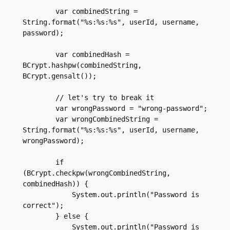
        var combinedString = 
String.format("%s:%s:%s", userId, username, 
password);
        var combinedHash = 
BCrypt.hashpw(combinedString, 
BCrypt.gensalt());
        // let's try to break it
        var wrongPassword = "wrong-password";
        var wrongCombinedString = 
String.format("%s:%s:%s", userId, username, 
wrongPassword);
        if 
(BCrypt.checkpw(wrongCombinedString, 
combinedHash)) {
            System.out.println("Password is 
correct");
        } else {
            System.out.println("Password is 