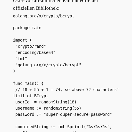
Okta-Vorfall-ähnlichen Fall mit Hilfe der
offiziellen Bibliothek:
golang.org/x/crypto/bcrypt
package main
import (
 "crypto/rand"
 "encoding/base64"
 "fmt"
 "golang.org/x/crypto/bcrypt"
)
func main() {
 // 18 + 55 + 1 = 74, so above 72 characters' 
limit of BCrypt
 userId := randomString(18)
 username := randomString(55)
 password := "super-duper-secure-password"
 combinedString := fmt.Sprintf("%s:%s:%s", 