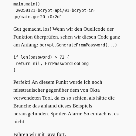
main.main()

 20250121-bcrypt-api/01-bcrypt-in-
go/main.go:20 +0x2d1
Gut gemacht, los! Wenn wir den Quellcode der
Funktion überprüfen, sehen wir diesen Code ganz
am Anfang:
bcrypt.GenerateFromPassword(...)
if len(password) > 72 {
 return nil, ErrPasswordTooLong
}
Perfekt! An diesem Punkt wurde ich noch
misstrauischer gegenüber dem von Okta
verwendeten Tool, da es so schien, als hätte die
Branche das anhand dieses Beispiels
herausgefunden. Spoiler-Alarm: So einfach ist es
nicht.
Fahren wir mit Java fort.