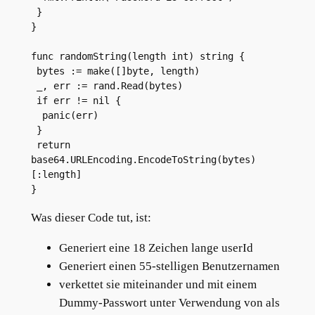
 }
}
func randomString(length int) string {
 bytes := make([]byte, length)
 _, err := rand.Read(bytes)
 if err != nil {
  panic(err)
 }
 return 
base64.URLEncoding.EncodeToString(bytes)
[:length]
}
Was dieser Code tut, ist:
Generiert eine 18 Zeichen lange userId
Generiert einen 55-stelligen Benutzernamen
verkettet sie miteinander und mit einem
Dummy-Passwort unter Verwendung von als