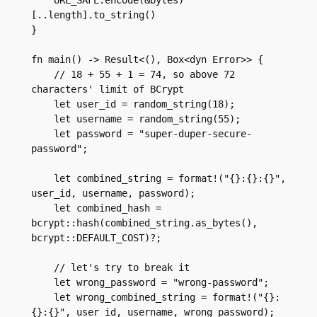
[..length].to_string()
}
fn main() -> Result<(), Box<dyn Error>> {
    // 18 + 55 + 1 = 74, so above 72 
characters' limit of BCrypt
    let user_id = random_string(18);
    let username = random_string(55);
    let password = "super-duper-secure-
password";
    let combined_string = format!("{}:{}:{}", 
user_id, username, password);
    let combined_hash = 
bcrypt::hash(combined_string.as_bytes(), 
bcrypt::DEFAULT_COST)?;
    // let's try to break it
    let wrong_password = "wrong-password";
    let wrong_combined_string = format!("{}:
{}:{}", user_id, username, wrong_password);