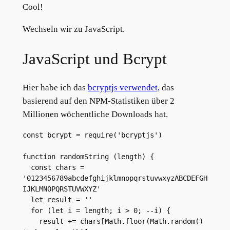
Cool!
Wechseln wir zu JavaScript.
JavaScript und Bcrypt
Hier habe ich das
bcryptjs verwendet,
das
basierend auf den NPM-Statistiken über 2
Millionen wöchentliche Downloads hat.
const bcrypt = require('bcryptjs')
function randomString (length) {
  const chars = 
'0123456789abcdefghijklmnopqrstuvwxyzABCDEFGH
IJKLMNOPQRSTUVWXYZ'
  let result = ''
  for (let i = length; i > 0; --i) {
    result += chars[Math.floor(Math.random() 