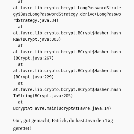
  at 
at.favre.lib.crypto.bcrypt.LongPasswordStrate
gy$BaseLongPasswordStrategy.derive(LongPasswo
rdStrategy.java:34)
  at 
at.favre.lib.crypto.bcrypt.BCrypt$Hasher.hash
Raw(BCrypt.java:303)
  at 
at.favre.lib.crypto.bcrypt.BCrypt$Hasher.hash
(BCrypt.java:267)
  at 
at.favre.lib.crypto.bcrypt.BCrypt$Hasher.hash
(BCrypt.java:229)
  at 
at.favre.lib.crypto.bcrypt.BCrypt$Hasher.hash
ToString(BCrypt.java:205)
  at 
BcryptAtFavre.main(BcryptAtFavre.java:14)
Gut, gut gemacht, Patrick, du hast Java den Tag
gerettet!