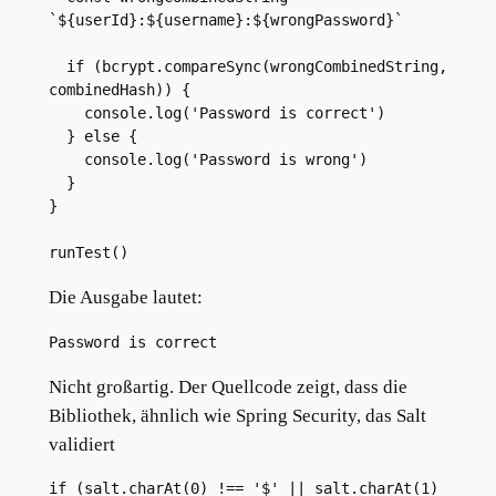
`${userId}:${username}:${wrongPassword}`
  if (bcrypt.compareSync(wrongCombinedString, 
combinedHash)) {
    console.log('Password is correct')
  } else {
    console.log('Password is wrong')
  }
}
runTest()
Die Ausgabe lautet:
Password is correct
Nicht großartig. Der Quellcode zeigt, dass die
Bibliothek, ähnlich wie Spring Security, das Salt
validiert
if (salt.charAt(0) !== '$' || salt.charAt(1) 