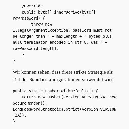
    @Override
    public byte[] innerDerive(byte[] 
rawPassword) {
        throw new 
IllegalArgumentException("password must not 
be longer than " + maxLength + " bytes plus 
null terminator encoded in utf-8, was " + 
rawPassword.length);
    }
}
Wir können sehen, dass diese strikte Strategie als
Teil der Standardkonfigurationen verwendet wird:
public static Hasher withDefaults() {
    return new Hasher(Version.VERSION_2A, new 
SecureRandom(), 
LongPasswordStrategies.strict(Version.VERSION
_2A));
}