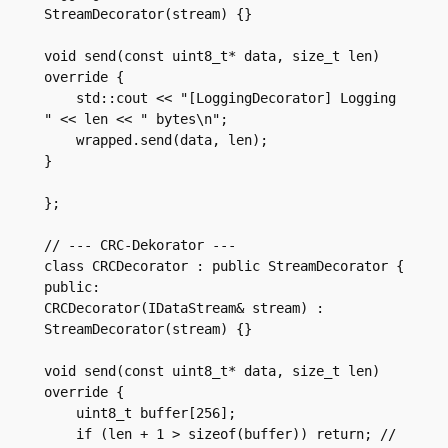
StreamDecorator(stream) {}

void send(const uint8_t* data, size_t len) 
override {

    std::cout << "[LoggingDecorator] Logging 
" << len << " bytes\n";

    wrapped.send(data, len);

}

};

// --- CRC-Dekorator ---

class CRCDecorator : public StreamDecorator {

public:

CRCDecorator(IDataStream& stream) : 
StreamDecorator(stream) {}

void send(const uint8_t* data, size_t len) 
override {

    uint8_t buffer[256];

    if (len + 1 > sizeof(buffer)) return; // 