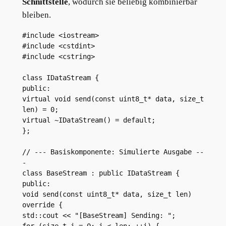
Schnittstelle
, wodurch sie beliebig kombinierbar
bleiben.
#include <iostream>

#include <cstdint>

#include <cstring>

class IDataStream {

public:

virtual void send(const uint8_t* data, size_t 
len) = 0;

virtual ~IDataStream() = default;

};

// --- Basiskomponente: Simulierte Ausgabe --
-

class BaseStream : public IDataStream {

public:

void send(const uint8_t* data, size_t len) 
override {

std::cout << "[BaseStream] Sending: ";

for (size_t i = 0; i < len; ++i) {
