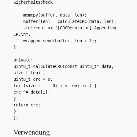
Sicherheitscheck

    memcpy(buffer, data, len);

    buffer[len] = calculateCRC(data, len);

    std::cout << "[CRCDecorator] Appending 
CRC\n";

    wrapped.send(buffer, len + 1);

}

private:

uint8_t calculateCRC(const uint8_t* data, 
size_t len) {

uint8_t crc = 0;

for (size_t i = 0; i < len; ++i) {

crc ^= data[i];

}

return crc;

}

};
Verwendung