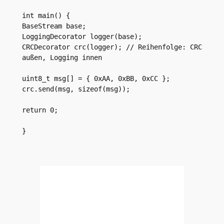
int main() {
BaseStream base;
LoggingDecorator logger(base);
CRCDecorator crc(logger); // Reihenfolge: CRC 
außen, Logging innen
uint8_t msg[] = { 0xAA, 0xBB, 0xCC };
crc.send(msg, sizeof(msg));
return 0;
}