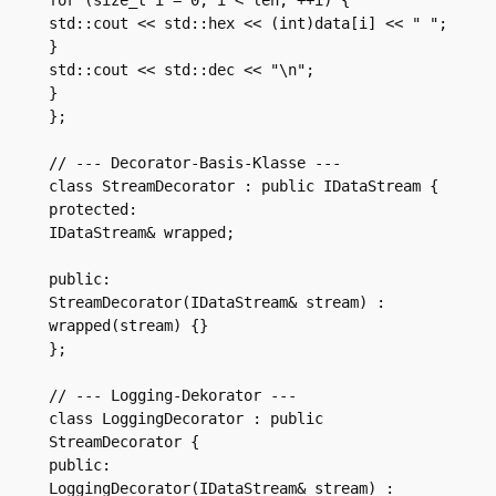
std::cout << std::hex << (int)data[i] << " ";

}

std::cout << std::dec << "\n";

}

};

// --- Decorator-Basis-Klasse ---

class StreamDecorator : public IDataStream {

protected:

IDataStream& wrapped;

public:

StreamDecorator(IDataStream& stream) : 
wrapped(stream) {}

};

// --- Logging-Dekorator ---

class LoggingDecorator : public 
StreamDecorator {

public:

LoggingDecorator(IDataStream& stream) : 