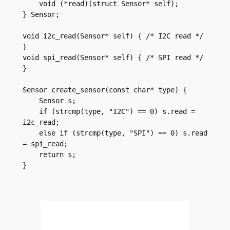
    void (*read)(struct Sensor* self);

} Sensor;

void i2c_read(Sensor* self) { /* I2C read */ 
}

void spi_read(Sensor* self) { /* SPI read */ 
}

Sensor create_sensor(const char* type) {

    Sensor s;

    if (strcmp(type, "I2C") == 0) s.read = 
i2c_read;

    else if (strcmp(type, "SPI") == 0) s.read 
= spi_read;

    return s;

}