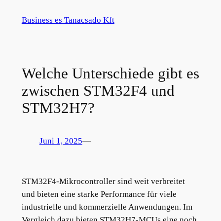
Zum
Business es Tanacsado Kft
Inhalt
springen
Welche Unterschiede gibt es
zwischen STM32F4 und
STM32H7?
Juni 1, 2025
—
STM32F4-Mikrocontroller sind weit verbreitet
und bieten eine starke Performance für viele
industrielle und kommerzielle Anwendungen. Im
Vergleich dazu bieten STM32H7-MCUs eine noch