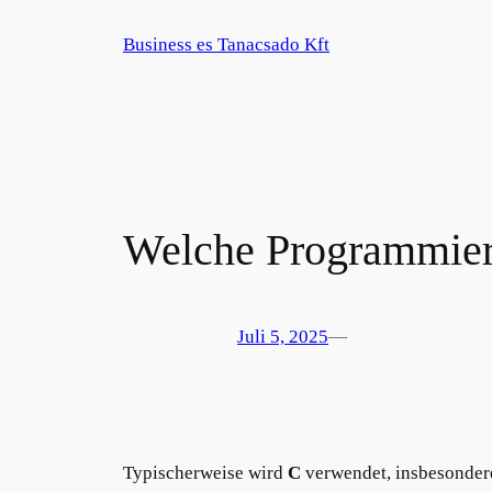
Zum
Business es Tanacsado Kft
Inhalt
springen
Welche Programmier
Juli 5, 2025
—
Typischerweise wird
C
verwendet, insbesonder