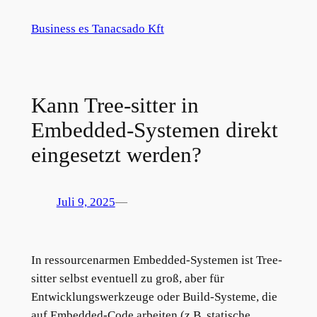
Zum
Business es Tanacsado Kft
Inhalt
springen
Kann Tree-sitter in
Embedded-Systemen direkt
eingesetzt werden?
Juli 9, 2025
—
In ressourcenarmen Embedded-Systemen ist Tree-
sitter selbst eventuell zu groß, aber für
Entwicklungswerkzeuge oder Build-Systeme, die
auf Embedded-Code arbeiten (z.B. statische