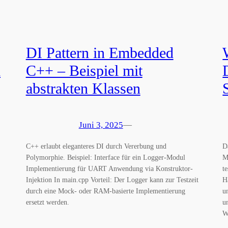
DI Pattern in Embedded
d
C++ – Beispiel mit
abstrakten Klassen
Juni 3, 2025
—
C++ erlaubt eleganteres DI durch Vererbung und
D
Polymorphie. Beispiel: Interface für ein Logger-Modul
M
Implementierung für UART Anwendung via Konstruktor-
t
Injektion In main.cpp Vorteil: Der Logger kann zur Testzeit
H
durch eine Mock- oder RAM-basierte Implementierung
u
ersetzt werden.
u
W